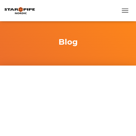
T
O
G
G
L
Blog
E
N
A
V
I
G
A
T
I
O
N