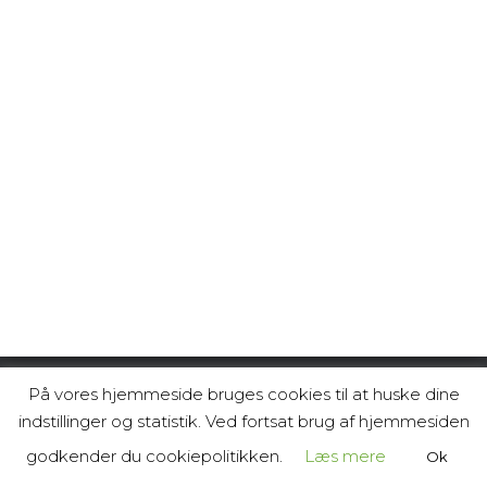
På vores hjemmeside bruges cookies til at huske dine
+45 25 27 39 10 | starpipenordic@starpipenordic.dk |
indstillinger og statistik. Ved fortsat brug af hjemmesiden
Fruetoften 11, 7000 Fredericia | CVR-nr: 33351607
godkender du cookiepolitikken.
Læs mere
Ok